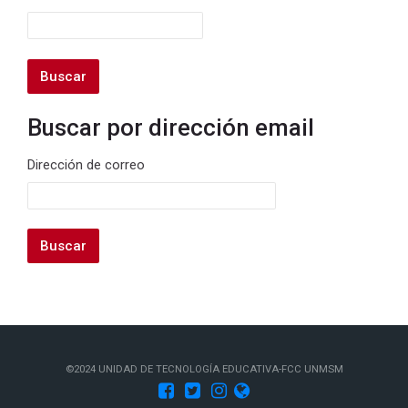
Buscar por dirección email
Buscar por dirección email
Dirección de correo
©2024 UNIDAD DE TECNOLOGÍA EDUCATIVA-FCC UNMSM